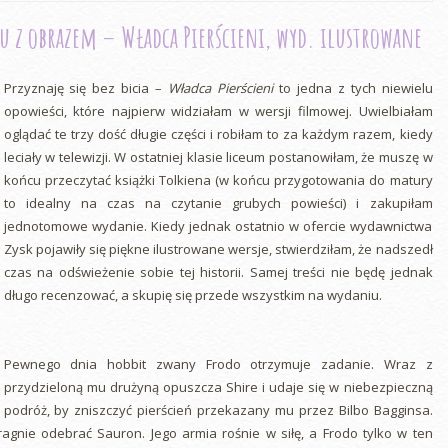
tu z obrazem – Władca Pierścieni, wyd. ilustrowane
Przyznaję się bez bicia –
Władca Pierścieni
to jedna z tych niewielu
opowieści, które najpierw widziałam w wersji filmowej. Uwielbiałam
oglądać te trzy dość długie części i robiłam to za każdym razem, kiedy
leciały w telewizji. W ostatniej klasie liceum postanowiłam, że muszę w
końcu przeczytać książki Tolkiena (w końcu przygotowania do matury
to idealny na czas na czytanie grubych powieści) i zakupiłam
jednotomowe wydanie. Kiedy jednak ostatnio w ofercie wydawnictwa
Zysk pojawiły się piękne ilustrowane wersje, stwierdziłam, że nadszedł
czas na odświeżenie sobie tej historii. Samej treści nie będę jednak
długo recenzować, a skupię się przede wszystkim na wydaniu.
Pewnego dnia hobbit zwany Frodo otrzymuje zadanie. Wraz z
przydzieloną mu drużyną opuszcza Shire i udaje się w niebezpieczną
podróż, by zniszczyć pierścień przekazany mu przez Bilbo Bagginsa.
agnie odebrać Sauron. Jego armia rośnie w siłę, a Frodo tylko w ten