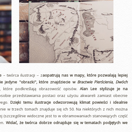
e
– twórca ilustracji – z
aopatrują nas w mapy, które pozwalają lepiej
ie jedyne "obrazki", które znajdziecie w
Bractwie Pierścienia
,
Dwóch
i, które podkreślają obrazowość opisów.
Alan Lee stylizuje je na
sobie przedstawiania postaci oraz użyciu akwareli zamiast obecnie
wego.
Dzięki temu ilustracje odwzorowują klimat powieści i idealnie
nie w trzech tomach znajduje się ich 50. Na niektórych z nich można
kiej (szczególnie widoczne jest to w obramowaniach stanowiących część
ien.
Widać, że twórca dobrze odnajduje się w tematach podjętych we