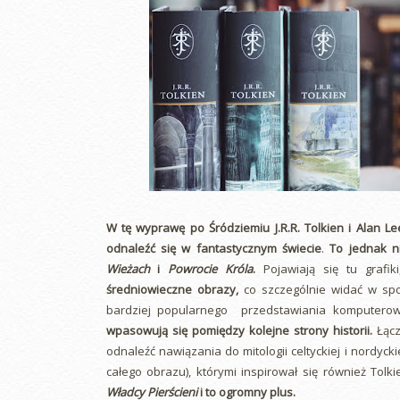
W tę wyprawę po Śródziemiu J.R.R. Tolkien i Alan Le
odnaleźć się w fantastycznym świecie
.
To jednak n
Wieżach
i
Powrocie Króla
.
Pojawiają się tu grafik
średniowieczne obrazy,
co szczególnie widać w spo
bardziej popularnego przedstawiania komputero
wpasowują się pomiędzy kolejne strony historii.
Łącz
odnaleźć nawiązania do mitologii celtyckiej i nordyc
całego obrazu), którymi inspirował się również Tolk
Władcy Pierścieni
i to ogromny plus.