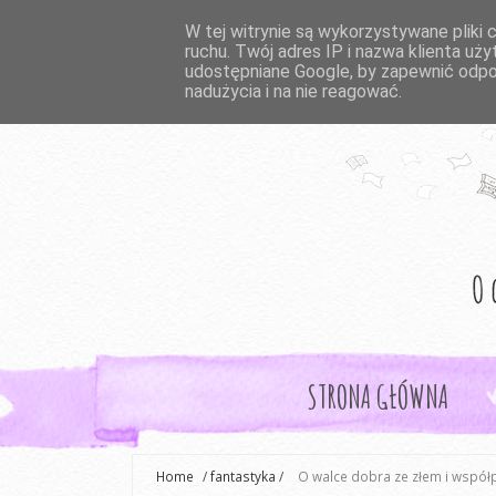
W tej witrynie są wykorzystywane pliki 
ruchu. Twój adres IP i nazwa klienta u
udostępniane Google, by zapewnić odpo
nadużycia i na nie reagować.
STRONA GŁÓWNA
Home
/
fantastyka
/
O walce dobra ze złem i współp