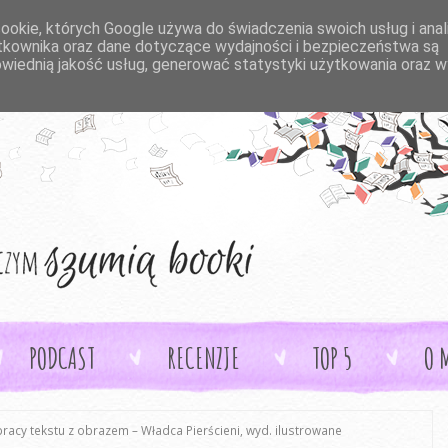
cookie, których Google używa do świadczenia swoich usług i ana
żytkownika oraz dane dotyczące wydajności i bezpieczeństwa są
wiednią jakość usług, generować statystyki użytkowania oraz 
PODCAST
RECENZJE
TOP 5
O 
racy tekstu z obrazem – Władca Pierścieni, wyd. ilustrowane