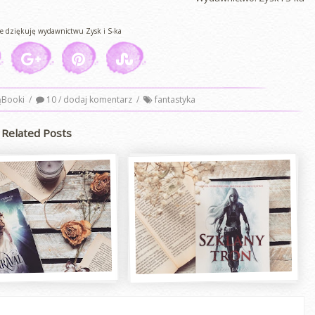
e dziękuję wydawnictwu Zysk i S-ka
ąBooki
/
10 / dodaj komentarz
/
fantastyka
Related Posts