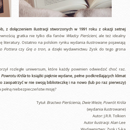
, z dołączeniem ilustracji stworzonych w 1991 roku z okazji setnej
ewnością gratka nie tylko dla fanów
Władcy Pierścieni
, ale też idealny
ę literatury. Ostatnio na polskim rynku wydania ilustrowane pojawiają
o Pottera
czy
Grę o tron
, a dzięki wydawnictwu Zysk do tego grona
rzył rozległe uniwersum, które każdy powinien odwiedzić choć raz.
i
Powrotu Króla
to książki pięknie wydane, pełne podkreślających klimat
to zaopatrzyć w nie swoją biblioteczkę i na nowo (lub po raz pierwszy)
 pełną niebezpieczeństw misję?
Tytuł:
Bractwo Pierścienia, Dwie Wieże, Powrót Króla
(wydania ilustrowane)
Autor: J.R.R. Tolkien
Autor ilustracji: Alan Lee
Wydawnictwo: Zysk i S-ka