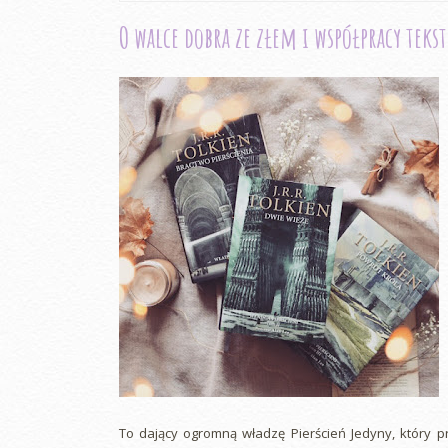
O walce dobra ze złem i współpracy teks
To dający ogromną władzę Pierścień Jedyny, który pr