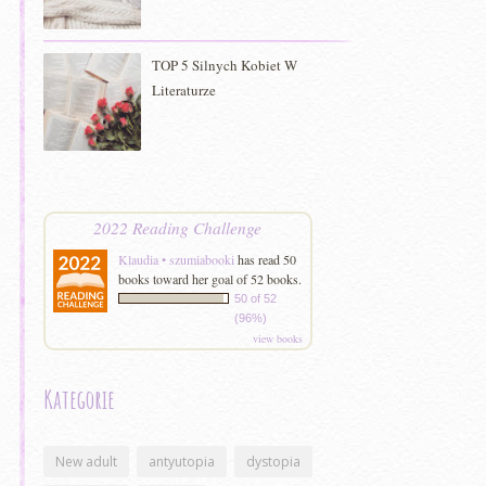
TOP 5 Silnych Kobiet W
Literaturze
2022 Reading Challenge
Klaudia • szumiabooki
has read 50
books toward her goal of 52 books.
50 of 52
(96%)
view books
Kategorie
New adult
antyutopia
dystopia