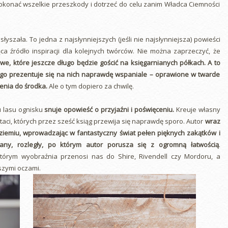
konać wszelkie przeszkody i dotrzeć do celu zanim Władca Ciemności
słyszała. To jedna z najsłynniejszych (jeśli nie najsłynniejsza) powieści
a źródło inspiracji dla kolejnych twórców. Nie można zaprzeczyć, że
, które jeszcze długo będzie gościć na księgarnianych półkach. A to
go prezentuje się na nich naprawdę wspaniale – oprawione w twarde
zenia do środka.
Ale o tym dopiero za chwilę.
 lasu ognisku
snuje opowieść o przyjaźni i poświęceniu.
Kreuje własny
ci, których przez sześć ksiąg przewija się naprawdę sporo. Autor
wraz
iemiu, wprowadzając w fantastyczny świat pełen pięknych zakątków i
any, rozległy, po którym autor porusza się z ogromną łatwością
.
którym wyobraźnia przenosi nas do Shire, Rivendell czy Mordoru, a
aszymi oczami.