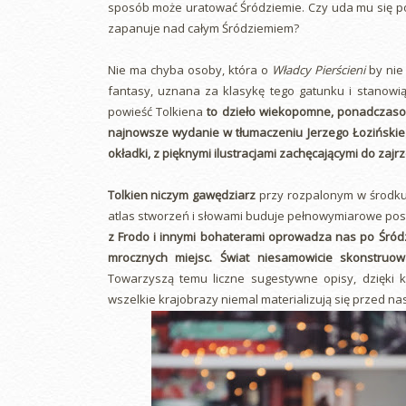
sposób może uratować Śródziemie. Czy uda mu się po
zapanuje nad całym Śródziemiem?
Nie ma chyba osoby, która o
Władcy Pierścieni
by nie 
fantasy, uznana za klasykę tego gatunku i stanowiąc
powieść Tolkiena
to dzieło wiekopomne, ponadczasowe
najnowsze wydanie w tłumaczeniu Jerzego Łozińskie
okładki, z pięknymi ilustracjami zachęcającymi do zajr
Tolkien niczym gawędziarz
przy rozpalonym w środku
atlas stworzeń i słowami buduje pełnowymiarowe posta
z Frodo i innymi bohaterami oprowadza nas po Śródz
mrocznych miejsc. Świat niesamowicie skonstruow
Towarzyszą temu liczne sugestywne opisy, dzięki 
wszelkie krajobrazy niemal materializują się przed n