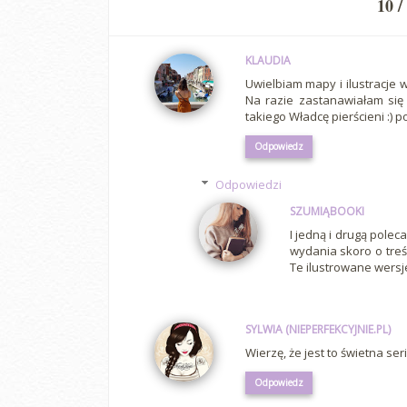
10 /
KLAUDIA
Uwielbiam mapy i ilustracje w
Na razie zastanawiałam się
takiego Władcę pierścieni :) 
Odpowiedz
Odpowiedzi
SZUMIĄBOOKI
I jedną i drugą pole
wydania skoro o treś
Te ilustrowane wersje
SYLWIA (NIEPERFEKCYJNIE.PL)
Wierzę, że jest to świetna se
Odpowiedz