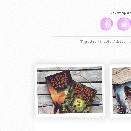
Za egzemplarz
grudnia 18, 2017
/
Szumi