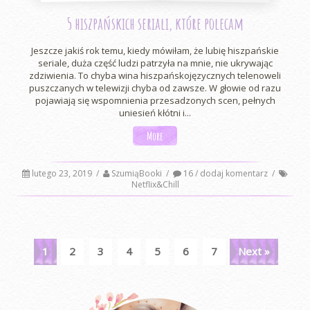
5 hiszpańskich seriali, które polecam
Jeszcze jakiś rok temu, kiedy mówiłam, że lubię hiszpańskie
seriale, duża część ludzi patrzyła na mnie, nie ukrywając
zdziwienia. To chyba wina hiszpańskojęzycznych telenoweli
puszczanych w telewizji chyba od zawsze. W głowie od razu
pojawiają się wspomnienia przesadzonych scen, pełnych
uniesień kłótni i...
More
lutego 23, 2019
/
SzumiąBooki
/
16 / dodaj komentarz
/
Netflix&Chill
1
2
3
4
5
6
7
Next »