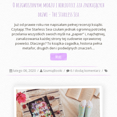
O bezgwiezdnym morzu i bibliotece zza znikających
drzwi - The Starless Sea
Już od prawie roku nie napisałam pełnej recenzji książki.
Czytając The Starless Sea czułam jednak ogromną potrzebę
przelania wszystkich swoich myśli na „papier” i, najchętniej,
zanalizowania każdej strony tej cudownie oprawionej
powieści. Dlaczego? To książka-zagadka, historia pełna
metafor, drugich den i podwójnych znaczeń....
More
lutego 06, 2020
/
SzumiąBooki
/
6 / dodaj komentarz
/