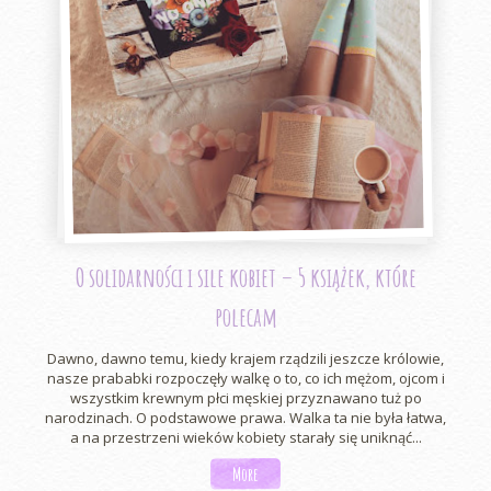
O solidarności i sile kobiet – 5 książek, które
polecam
Dawno, dawno temu, kiedy krajem rządzili jeszcze królowie,
nasze prababki rozpoczęły walkę o to, co ich mężom, ojcom i
wszystkim krewnym płci męskiej przyznawano tuż po
narodzinach. O podstawowe prawa. Walka ta nie była łatwa,
a na przestrzeni wieków kobiety starały się uniknąć...
More