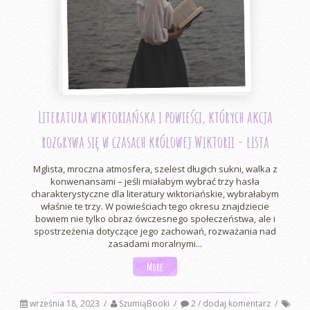
Literatura wiktoriańska i powieści, których akcja
rozgrywa się w czasach królowej Wiktorii - lista
Mglista, mroczna atmosfera, szelest długich sukni, walka z
konwenansami – jeśli miałabym wybrać trzy hasła
charakterystyczne dla literatury wiktoriańskie, wybrałabym
właśnie te trzy. W powieściach tego okresu znajdziecie
bowiem nie tylko obraz ówczesnego społeczeństwa, ale i
spostrzeżenia dotyczące jego zachowań, rozważania nad
zasadami moralnymi...
More
września 18, 2023
/
SzumiąBooki
/
2 / dodaj komentarz
/