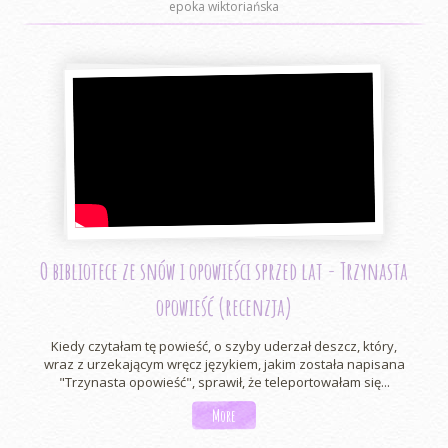
epoka wiktoriańska
O bibliotece ze snów i opowieści sprzed lat - Trzynasta
opowieść (recenzja)
Kiedy czytałam tę powieść, o szyby uderzał deszcz, który,
wraz z urzekającym wręcz językiem, jakim została napisana
"Trzynasta opowieść", sprawił, że teleportowałam się...
More