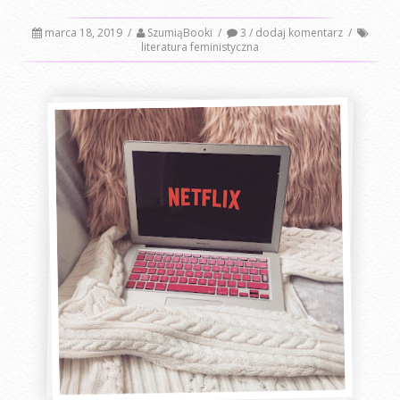
marca 18, 2019
/
SzumiąBooki
/
3 / dodaj komentarz
/
literatura feministyczna