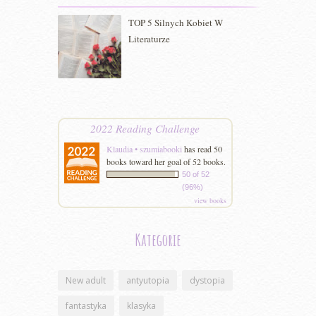
TOP 5 Silnych Kobiet W
Literaturze
2022 Reading Challenge
Klaudia • szumiabooki
has read 50
books toward her goal of 52 books.
50 of 52
(96%)
view books
Kategorie
New adult
antyutopia
dystopia
fantastyka
klasyka