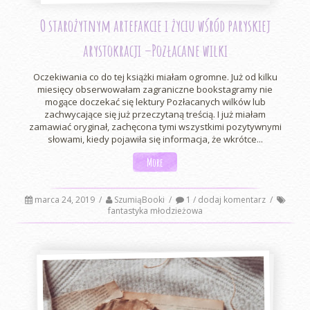
O starożytnym artefakcie i życiu wśród paryskiej
arystokracji –Pozłacane wilki
Oczekiwania co do tej książki miałam ogromne. Już od kilku
miesięcy obserwowałam zagraniczne bookstagramy nie
mogące doczekać się lektury Pozłacanych wilków lub
zachwycające się już przeczytaną treścią. I już miałam
zamawiać oryginał, zachęcona tymi wszystkimi pozytywnymi
słowami, kiedy pojawiła się informacja, że wkrótce...
More
marca 24, 2019
/
SzumiąBooki
/
1 / dodaj komentarz
/
fantastyka młodzieżowa