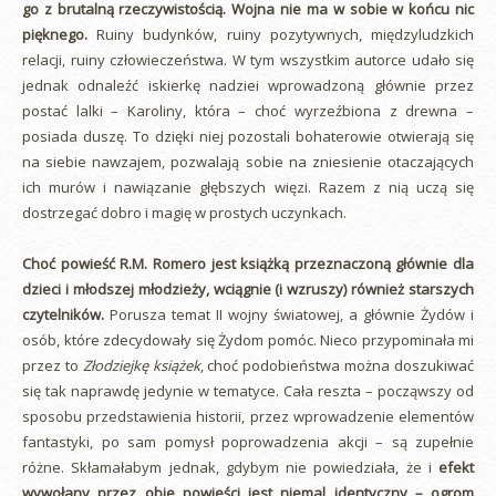
go z brutalną rzeczywistością. Wojna nie ma w sobie w końcu nic
pięknego.
Ruiny budynków, ruiny pozytywnych, międzyludzkich
relacji, ruiny człowieczeństwa. W tym wszystkim autorce udało się
jednak odnaleźć iskierkę nadziei wprowadzoną głównie przez
postać lalki – Karoliny, która – choć wyrzeźbiona z drewna –
posiada duszę. To dzięki niej pozostali bohaterowie otwierają się
na siebie nawzajem, pozwalają sobie na zniesienie otaczających
ich murów i nawiązanie głębszych więzi. Razem z nią uczą się
dostrzegać dobro i magię w prostych uczynkach.
Choć powieść R.M. Romero jest książką przeznaczoną głównie dla
dzieci i młodszej młodzieży, wciągnie (i wzruszy) również starszych
czytelników.
Porusza temat II wojny światowej, a głównie Żydów i
osób, które zdecydowały się Żydom pomóc. Nieco przypominała mi
przez to
Złodziejkę książek
, choć podobieństwa można doszukiwać
się tak naprawdę jedynie w tematyce. Cała reszta – począwszy od
sposobu przedstawienia historii, przez wprowadzenie elementów
fantastyki, po sam pomysł poprowadzenia akcji – są zupełnie
różne. Skłamałabym jednak, gdybym nie powiedziała, że i
efekt
wywołany przez obie powieści jest niemal identyczny – ogrom