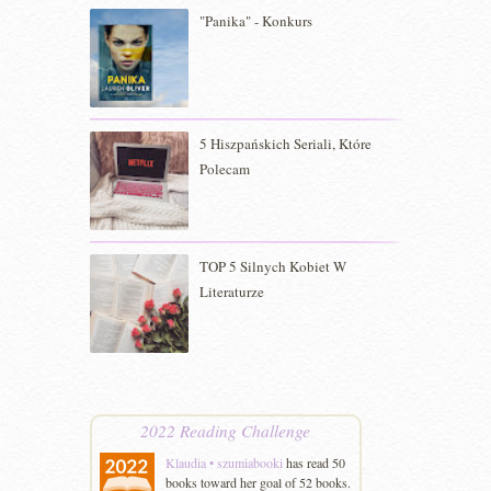
"Panika" - Konkurs
5 Hiszpańskich Seriali, Które
Polecam
TOP 5 Silnych Kobiet W
Literaturze
2022 Reading Challenge
Klaudia • szumiabooki
has read 50
books toward her goal of 52 books.