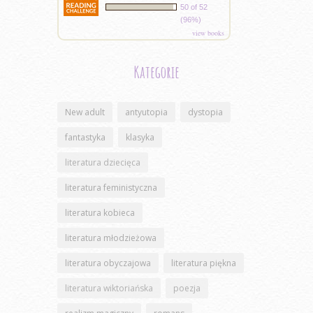
50 of 52
(96%)
view books
Kategorie
New adult
antyutopia
dystopia
fantastyka
klasyka
literatura dziecięca
literatura feministyczna
literatura kobieca
literatura młodzieżowa
literatura obyczajowa
literatura piękna
literatura wiktoriańska
poezja