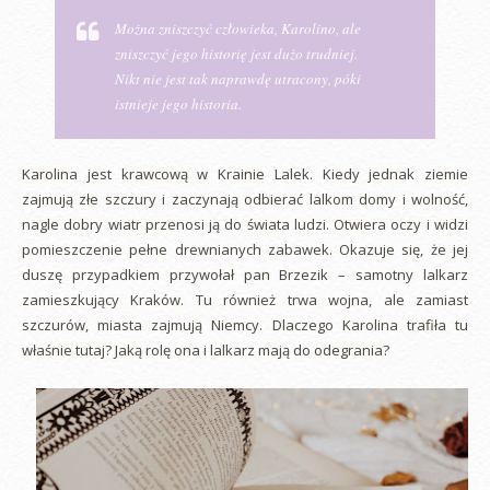
Można zniszczyć człowieka, Karolino, ale
zniszczyć jego historię jest dużo trudniej.
Nikt nie jest tak naprawdę utracony, póki
istnieje jego historia.
Karolina jest krawcową w Krainie Lalek. Kiedy jednak ziemie
zajmują złe szczury i zaczynają odbierać lalkom domy i wolność,
nagle dobry wiatr przenosi ją do świata ludzi. Otwiera oczy i widzi
pomieszczenie pełne drewnianych zabawek. Okazuje się, że jej
duszę przypadkiem przywołał pan Brzezik – samotny lalkarz
zamieszkujący Kraków. Tu również trwa wojna, ale zamiast
szczurów, miasta zajmują Niemcy. Dlaczego Karolina trafiła tu
właśnie tutaj? Jaką rolę ona i lalkarz mają do odegrania?