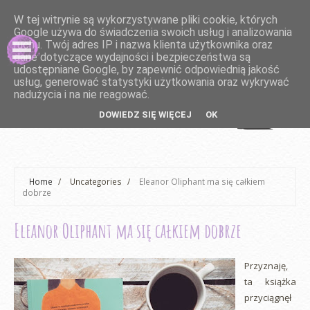
W tej witrynie są wykorzystywane pliki cookie, których
Google używa do świadczenia swoich usług i analizowania
ruchu. Twój adres IP i nazwa klienta użytkownika oraz
dane dotyczące wydajności i bezpieczeństwa są
udostępniane Google, by zapewnić odpowiednią jakość
usług, generować statystyki użytkowania oraz wykrywać
nadużycia i na nie reagować.
DOWIEDZ SIĘ WIĘCEJ
OK
Home
/
Uncategories
/
Eleanor Oliphant ma się całkiem
dobrze
Eleanor Oliphant ma się całkiem dobrze
Przyznaję,
ta książka
przyciągnęł