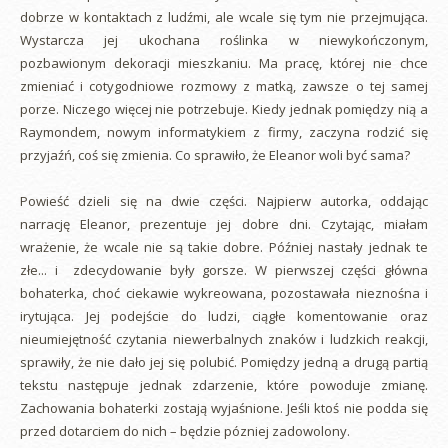
dobrze w kontaktach z ludźmi, ale wcale się tym nie przejmująca.
Wystarcza jej ukochana roślinka w niewykończonym,
pozbawionym dekoracji mieszkaniu. Ma pracę, której nie chce
zmieniać i cotygodniowe rozmowy z matką, zawsze o tej samej
porze. Niczego więcej nie potrzebuje. Kiedy jednak pomiędzy nią a
Raymondem, nowym informatykiem z firmy, zaczyna rodzić się
przyjaźń, coś się zmienia. Co sprawiło, że Eleanor woli być sama?
Powieść dzieli się na dwie części. Najpierw autorka, oddając
narrację Eleanor, prezentuje jej dobre dni. Czytając, miałam
wrażenie, że wcale nie są takie dobre. Później nastały jednak te
złe... i zdecydowanie były gorsze. W pierwszej części główna
bohaterka, choć ciekawie wykreowana, pozostawała nieznośna i
irytująca. Jej podejście do ludzi, ciągłe komentowanie oraz
nieumiejętność czytania niewerbalnych znaków i ludzkich reakcji,
sprawiły, że nie dało jej się polubić. Pomiędzy jedną a drugą partią
tekstu następuje jednak zdarzenie, które powoduje zmianę.
Zachowania bohaterki zostają wyjaśnione. Jeśli ktoś nie podda się
przed dotarciem do nich – będzie pózniej zadowolony.