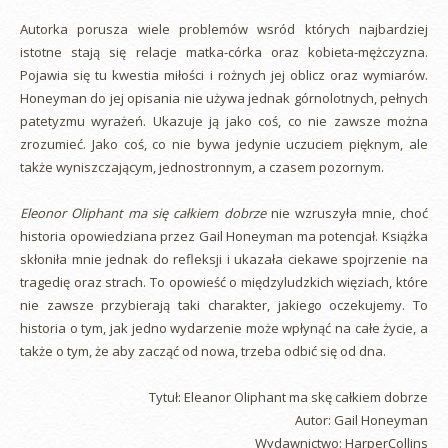
Autorka porusza wiele problemów wsród których najbardziej
istotne stają się relacje matka-córka oraz kobieta-mężczyzna.
Pojawia się tu kwestia miłości i rożnych jej oblicz oraz wymiarów.
Honeyman do jej opisania nie używa jednak górnolotnych, pełnych
patetyzmu wyrażeń. Ukazuje ją jako coś, co nie zawsze można
zrozumieć. Jako coś, co nie bywa jedynie uczuciem pięknym, ale
także wyniszczającym, jednostronnym, a czasem pozornym.
Eleonor Oliphant ma się całkiem dobrze
nie wzruszyła mnie, choć
historia opowiedziana przez Gail Honeyman ma potencjał. Książka
skłoniła mnie jednak do refleksji i ukazała ciekawe spojrzenie na
tragedię oraz strach. To opowieść o międzyludzkich więziach, które
nie zawsze przybierają taki charakter, jakiego oczekujemy. To
historia o tym, jak jedno wydarzenie może wpłynąć na całe życie, a
także o tym, że aby zacząć od nowa, trzeba odbić się od dna.
Tytuł: Eleanor Oliphant ma skę całkiem dobrze
Autor: Gail Honeyman
Wydawnictwo: HarperCollins