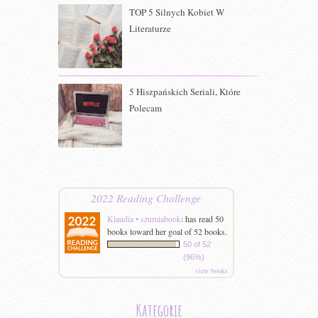
TOP 5 Silnych Kobiet W
Literaturze
5 Hiszpańskich Seriali, Które
Polecam
2022 Reading Challenge
Klaudia • szumiabooki
has read 50
books toward her goal of 52 books.
50 of 52
(96%)
view books
Kategorie