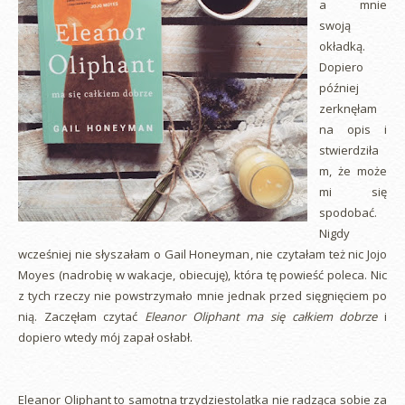
a mnie
swoją
okładką.
Dopiero
później
zerknęłam
na opis i
stwierdziła
m, że może
mi się
spodobać.
Nigdy
wcześniej nie słyszałam o Gail Honeyman, nie czytałam też nic Jojo
Moyes (nadrobię w wakacje, obiecuję), która tę powieść poleca. Nic
z tych rzeczy nie powstrzymało mnie jednak przed sięgnięciem po
nią. Zaczęłam czytać
Eleanor Oliphant ma się całkiem dobrze
i
dopiero wtedy mój zapał osłabł.
Eleanor Oliphant to samotna trzydziestolatka nie radząca sobie za