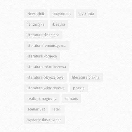
New adult
antyutopia
dystopia
fantastyka
klasyka
literatura dziecięca
literatura feministyczna
literatura kobieca
literatura młodzieżowa
literatura obyczajowa
literatura piękna
literatura wiktoriańska
poezja
realizm magiczny
romans
scenariusz
sci-fi
wydanie ilustrowane