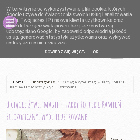
W tej witrynie są wykorzystywane pliki cookie, których
Google używa do świadczenia swoich usług i analizowania
ruchu. Twój adres IP i nazwa klienta użytkownika oraz
dane dotyczące wydajności i bezpieczeństwa są
udostępniane Google, by zapewnić odpowiednią jakość
usług, generować statystyki użytkowania oraz wykrywać
nadużycia i na nie reagować.
DOWIEDZ SIĘ WIĘCEJ
OK
Home
/
Uncategories
/
O ciągle żywej magii - Harry Potter i
Kamień Filozoficzny, wyd. ilustrowane
O ciągle żywej magii - Harry Potter i Kamień
Filozoficzny, wyd. ilustrowane
Sława