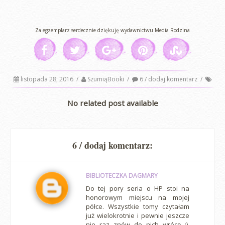
Za egzemplarz serdecznie dziękuję wydawnictwu Media Rodzina
listopada 28, 2016
/
SzumiąBooki
/
6 / dodaj komentarz
/
No related post available
6 / dodaj komentarz:
BIBLIOTECZKA DAGMARY
Do tej pory seria o HP stoi na
honorowym miejscu na mojej
półce. Wszystkie tomy czytałam
już wielokrotnie i pewnie jeszcze
nie raz znów do nich wrócę ;).