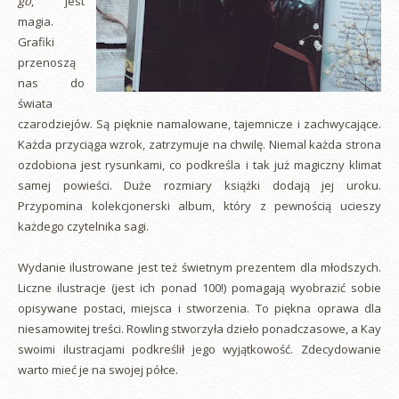
go
, jest
magia.
Grafiki
przenoszą
nas do
świata
czarodziejów. Są pięknie namalowane, tajemnicze i zachwycające.
Każda przyciąga wzrok, zatrzymuje na chwilę. Niemal każda strona
ozdobiona jest rysunkami, co podkreśla i tak już magiczny klimat
samej powieści. Duże rozmiary książki dodają jej uroku.
Przypomina kolekcjonerski album, który z pewnością ucieszy
każdego czytelnika sagi.
Wydanie ilustrowane jest też świetnym prezentem dla młodszych.
Liczne ilustracje (jest ich ponad 100!) pomagają wyobrazić sobie
opisywane postaci, miejsca i stworzenia. To piękna oprawa dla
niesamowitej treści. Rowling stworzyła dzieło ponadczasowe, a Kay
swoimi ilustracjami podkreślił jego wyjątkowość. Zdecydowanie
warto mieć je na swojej półce.