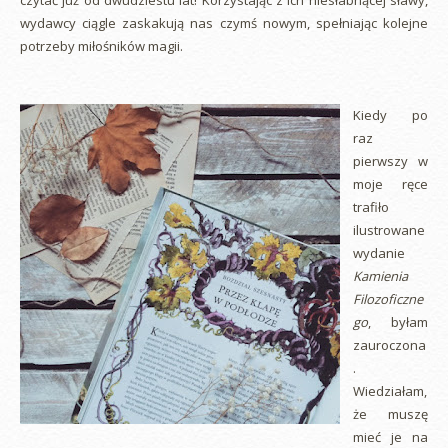
czytać już od dwudziestu lat! Korzystając z ich niesłabnącej sławy,
wydawcy ciągle zaskakują nas czymś nowym, spełniając kolejne
potrzeby miłośników magii.
Kiedy po
raz
pierwszy w
moje ręce
trafiło
ilustrowane
wydanie
Kamienia
Filozoficzne
go
, byłam
zauroczona
.
Wiedziałam,
że muszę
mieć je na