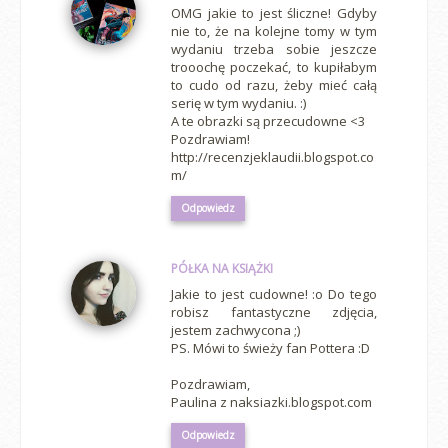
OMG jakie to jest śliczne! Gdyby
nie to, że na kolejne tomy w tym
wydaniu trzeba sobie jeszcze
trooochę poczekać, to kupiłabym
to cudo od razu, żeby mieć całą
serię w tym wydaniu. :)
A te obrazki są przecudowne <3
Pozdrawiam!
http://recenzjeklaudii.blogspot.co
m/
Odpowiedz
PÓŁKA NA KSIĄŻKI
Jakie to jest cudowne! :o Do tego
robisz fantastyczne zdjęcia,
jestem zachwycona ;)
PS. Mówi to świeży fan Pottera :D
Pozdrawiam,
Paulina z naksiazki.blogspot.com
Odpowiedz