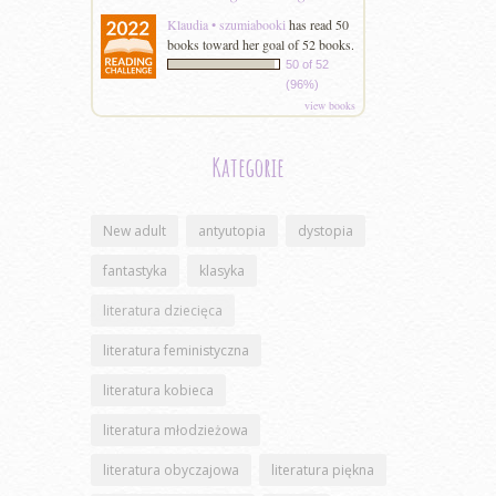
Klaudia • szumiabooki
has read 50
books toward her goal of 52 books.
50 of 52
(96%)
view books
Kategorie
New adult
antyutopia
dystopia
fantastyka
klasyka
literatura dziecięca
literatura feministyczna
literatura kobieca
literatura młodzieżowa
literatura obyczajowa
literatura piękna