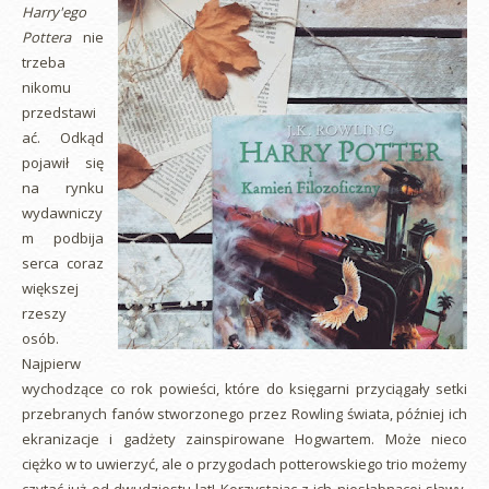
Harry'ego
Pottera
nie
trzeba
nikomu
przedstawi
ać. Odkąd
pojawił się
na rynku
wydawniczy
m podbija
serca coraz
większej
rzeszy
osób.
Najpierw
wychodzące co rok powieści, które do księgarni przyciągały setki
przebranych fanów stworzonego przez Rowling świata, później ich
ekranizacje i gadżety zainspirowane Hogwartem. Może nieco
ciężko w to uwierzyć, ale o przygodach potterowskiego trio możemy