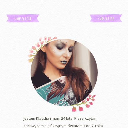
Nowszy post
Starszy post
Jestem Klaudia i mam 24 lata. Piszę, czytam,
zachwycam się fikcyjnymi światami i od 7. roku