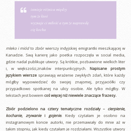
istnieje różnica między
tym że ktoś
wyznaje ci miłość a tym że naprawdę
cię kocha
mleko i miód
to zbiór wierszy indyjskiej emigrantki mieszkającej w
Kanadzie. Swą karierę jako poetka rozpoczęła w social media,
gdzie nadal publikuje utwory. Są krótkie, pozbawione wielkich liter
i, w większości,znaków interpunkcyjnych.
Napisane prostym
językiem wiersze
sprawiają wrażenie zwykłych zdań, które każdy
mógłby wypowiedzieć do swojej znajomej, przyjaciółki czy
przypadkowo spotkanej na ulicy osobie. Ale tylko mógłby. W
tekstach jest bowiem
coś więcej niż niewiele znaczące frazesy.
Zbiór podzielono na cztery tematyczne rozdziały –
cierpienie
,
kochanie
,
zrywanie
i
gojenie
.
Kiedy czytałam je osobno na
instagramowym koncie autorki, nie przemawiały do mnie aż w
takim stopniu, jak kiedy czytałam je rozdziałami. Wszystkie utwory