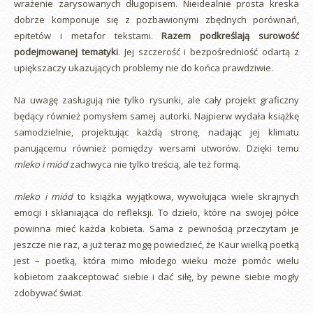
wrażenie zarysowanych długopisem. Nieidealnie prosta kreska
dobrze komponuje się z pozbawionymi zbędnych porównań,
epitetów i metafor tekstami.
Razem podkreślają surowość
podejmowanej tematyki
. Jej szczerość i bezpośredniość odartą z
upiększaczy ukazujących problemy nie do końca prawdziwie.
Na uwagę zasługują nie tylko rysunki, ale cały projekt graficzny
będący również pomysłem samej autorki. Najpierw wydała książkę
samodzielnie, projektując każdą stronę, nadając jej klimatu
panującemu również pomiędzy wersami utworów. Dzięki temu
mleko i miód
zachwyca nie tylko treścią, ale też formą.
mleko i miód
to książka wyjątkowa, wywołująca wiele skrajnych
emocji i skłaniająca do refleksji. To dzieło, które na swojej półce
powinna mieć każda kobieta. Sama z pewnością przeczytam je
jeszcze nie raz, a już teraz mogę powiedzieć, że Kaur wielką poetką
jest – poetką, która mimo młodego wieku może pomóc wielu
kobietom zaakceptować siebie i dać siłę, by pewne siebie mogły
zdobywać świat.