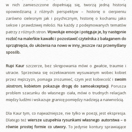
w nich zamieszczone dopełniają się, tworzą jedną historią
opowiedzianą z różnych perspektyw – historię o cierpieniu
zarówno cielesnym jak i psychicznym, historię o kochaniu jako
seksie i prawdziwej miłości. Na każdy z podejmowanych tematów
patrzy z różnych stron.
Wywołuje emocje i potęguje je, by następnie
rozbić na maleńkie kawałki i pozostawić czytelnika z bałaganem do
sprzątnięcia, do ułożenia na nowo w inny, jeszcze raz przemyślany
sposób.
Rupi Kaur
szczerze, bez skrępowania mówi o gwałcie, traumie i
utracie. Sprzeciwia się oczekiwaniom wysuwanym wobec kobiet
przez mężczyzn, pomaga zrozumieć, czym jest kobiecość i
swoim
siostrom
, kobietom pokazuje drogę do samoakceptacji
. Porusza
problem szacunku do własnego ciała, mówi o trudnych relacjach
między ludźmi i wskazuje granicę pomiędzy nadzieją a naiwnością.
Dla Kaur tym, co najważniejsze, nie tylko w poezji, jest ekspresja.
Dlatego też
wiersze uzupełnia rysunkami własnego autorstwa – o
równie prostej formie co utwory.
To jedynie kontury sprawiające