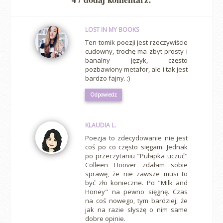
LOST IN MY BOOKS
Ten tomik poezji jest rzeczywiście
cudowny, trochę ma zbyt prosty i
banalny język, często
pozbawiony metafor, ale i tak jest
bardzo fajny. :)
Odpowiedz
KLAUDIA L.
Poezja to zdecydowanie nie jest
coś po co często sięgam. Jednak
po przeczytaniu "Pułapka uczuć"
Colleen Hoover zdałam sobie
sprawę, że nie zawsze musi to
być zło konieczne. Po "Milk and
Honey" na pewno sięgnę. Czas
na coś nowego, tym bardziej, że
jak na razie słyszę o nim same
dobre opinie.