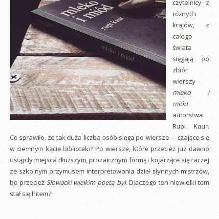
czytelnicy z
różnych
krajów, z
całego
świata
sięgają po
zbiór
wierszy
mleko i
miód
autorstwa
Rupi Kaur.
Co sprawiło, że tak duża liczba osób sięga po wiersze – czające się
w ciemnym kącie biblioteki? Po wiersze, które przecież już dawno
ustąpiły miejsca dłuższym, prozaicznym formą i kojarzące się raczej
ze szkolnym przymusem interpretowania dzieł słynnych mistrzów,
bo przecież
Słowacki wielkim poetą był
. Dlaczego ten niewielki tom
stał się hitem?