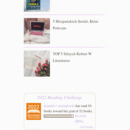
5 Hiszpańskich Seriali, Które
Polecam
TOP 5 Silnych Kobiet W
Literaturze
2022 Reading Challenge
Klaudia • szumiabooki
has read 50
books toward her goal of 52 books.
50 of 52
(96%)
view books