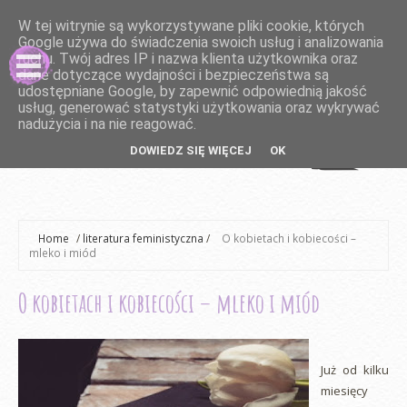
W tej witrynie są wykorzystywane pliki cookie, których
Google używa do świadczenia swoich usług i analizowania
ruchu. Twój adres IP i nazwa klienta użytkownika oraz
dane dotyczące wydajności i bezpieczeństwa są
udostępniane Google, by zapewnić odpowiednią jakość
usług, generować statystyki użytkowania oraz wykrywać
nadużycia i na nie reagować.
DOWIEDZ SIĘ WIĘCEJ
OK
Home
/
literatura feministyczna
/
O kobietach i kobiecości –
mleko i miód
O kobietach i kobiecości – mleko i miód
Już od kilku
miesięcy