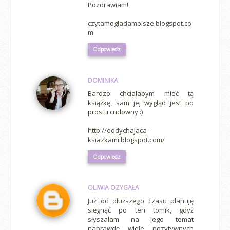
Pozdrawiam!
czytamogladampisze.blogspot.co
m
Odpowiedz
DOMINIKA
Bardzo chciałabym mieć tą
książkę, sam jej wygląd jest po
prostu cudowny :)
http://oddychajaca-
ksiazkami.blogspot.com/
Odpowiedz
OLIWIA OZYGAŁA
Już od dłuższego czasu planuję
sięgnąć po ten tomik, gdyż
słyszałam na jego temat
naprawdę wiele pozytywnych